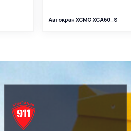
Автокран XCMG XCA60_S