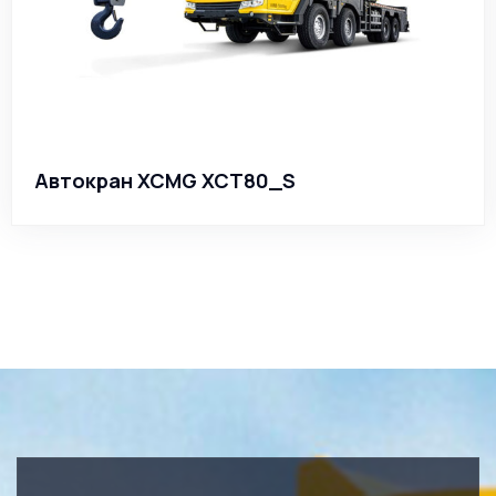
Автокран XCMG XCT80_S