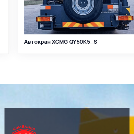
Автокран XCMG QY50K5_S